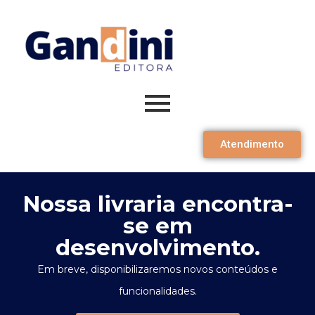
Atendimento
Nossa livraria encontra-
se em
desenvolvimento.
Em breve, disponibilizaremos novos conteúdos e
funcionalidades.